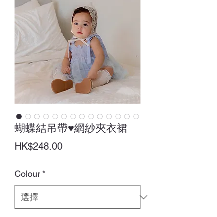
蝴蝶結吊帶♥網紗夾衣裙
價
HK$248.00
格
Colour
*