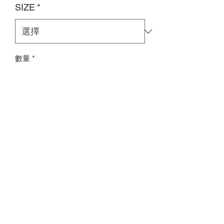
SIZE
*
數量
*
新增至購物車
訂貨期：14-28日
Whatsapp:
60502113