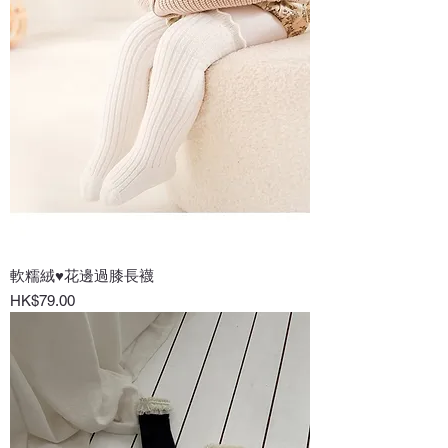
軟糯絨♥花邊過膝長襪
價格
HK$79.00