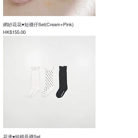
網紗花花♥短襪仔Set(Cream+Pink)
價格
HK$155.00
花邊♥純棉長襪Set