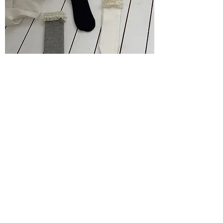
Lace花邊♥襪仔
價格
HK$89.00