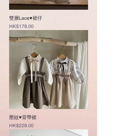
雙層Lace♥裙仔
價格
HK$178.00
壓紋♥背帶裙
價格
HK$228.00