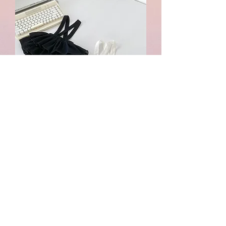
薄款♥背帶蛋糕褲裙
價格
HK$158.00
Whatsapp:
60502113
©2022 by Charlotte S. Proudly created with Wix.com