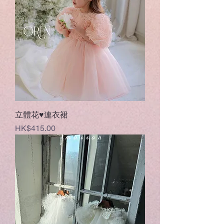
立體花♥連衣裙
價格
HK$415.00