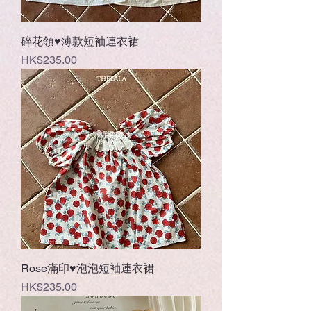
碎花領♥薄款短袖連衣裙
價格
HK$235.00
Rose滿印♥泡泡短袖連衣裙
價格
HK$235.00