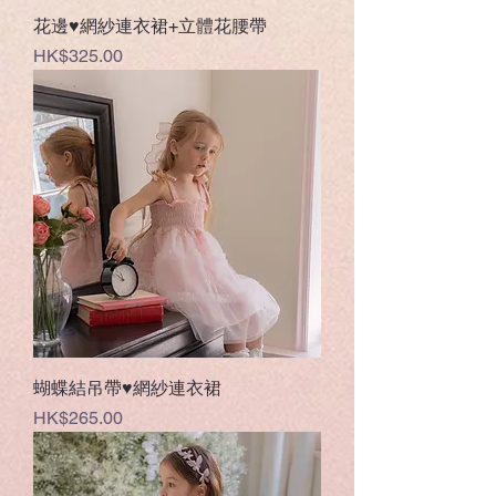
花邊♥網紗連衣裙+立體花腰帶
價格
HK$325.00
蝴蝶結吊帶♥網紗連衣裙
價格
HK$265.00