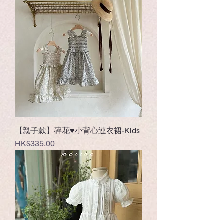
【親子款】碎花♥小背心連衣裙-Kids
價格
HK$335.00