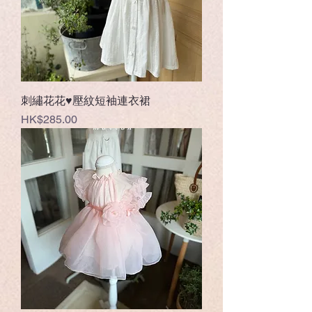
刺繡花花♥壓紋短袖連衣裙
價格
HK$285.00