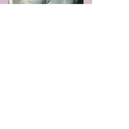
珍珠蝴蝶結♥蛋糕袖網紗連衣裙
價格
HK$365.00
泡泡短袖♥連衣裙