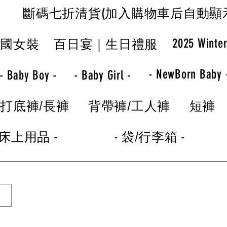
斷碼七折清貨(加入購物車后自動顯
2025 Winte
韓國女裝
百日宴｜生日禮服
- NewBorn Baby 
- Baby Boy -
- Baby Girl -
打底褲/長褲
背帶褲/工人褲
短褲
 床上用品 -
- 袋/行李箱 -