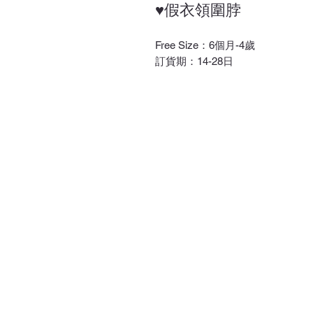
♥假衣領圍脖
Free Size：6個月-4歲
訂貨期：14-28日