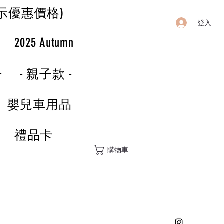
示優惠價格)
登入
r
2025 Autumn
-
- 親子款 -
嬰兒車用品
禮品卡
購物車