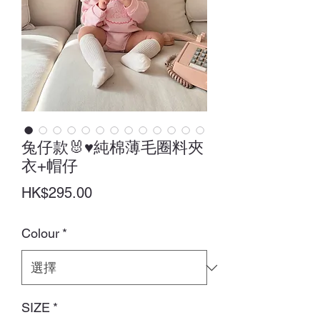
兔仔款🐰♥純棉薄毛圈料夾
衣+帽仔
價
HK$295.00
格
Colour
*
SIZE
*