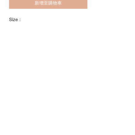
新增至購物車
Size：
L# 100 x 130CM
ℂ𝕙𝕒𝕣𝕝𝕠𝕥𝕥𝕖.𝕊.ℍ𝕂
ℍ𝕠𝕟𝕘 𝕂𝕠𝕟𝕘 𝕆𝕟𝕝𝕚𝕟𝕖 𝕊𝕥𝕠𝕣𝕖
⚠️訂貨期為付款後14-28日
⚠️除非有標明，否則不包括所有配飾
⚠️請留意，所有貨品不設退換/退款
Whatsapp:
60502113
©2022 by Charlotte S. Proudly created with Wix.com