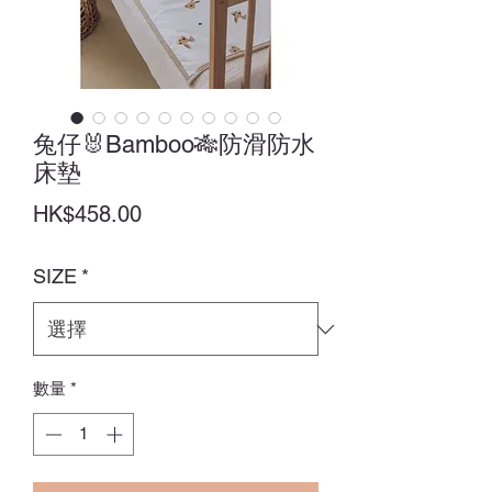
兔仔🐰Bamboo🎋防滑防水
床墊
價
HK$458.00
格
SIZE
*
數量
*