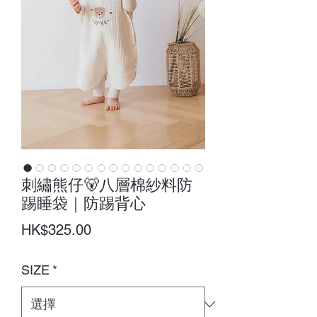
刺繡熊仔🐻八層棉紗料防
踢睡袋｜防踢背心
價
HK$325.00
格
SIZE
*