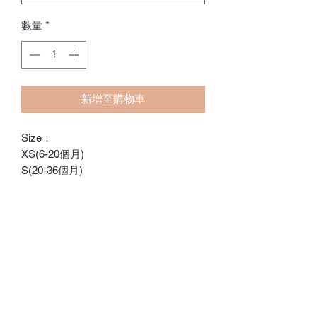
數量
*
新增至購物車
Size：
XS(6-20個月)
S(20-36個月)
M(36-48個月)
✨100%純棉紗布，面料輕盈，適合四季
使用
正面使用五層棉紗
背面使用三層棉紗
✨建議手洗(如使用洗衣機，請將產品放
在洗衣袋)
⚠️請勿用烘乾機
訂貨期：14-28日