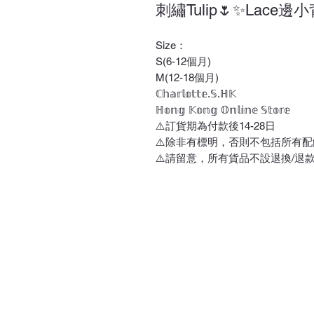
刺繡Tulip🌷✨Lace
Size：
S(6-12個月)
M(12-18個月)
ℂ𝕙𝕒𝕣𝕝𝕠𝕥𝕥𝕖.𝕊.ℍ𝕂
ℍ𝕠𝕟𝕘 𝕂𝕠𝕟𝕘 𝕆𝕟𝕝𝕚𝕟𝕖 𝕊𝕥𝕠𝕣𝕖
⚠️訂貨期為付款後14-28日
⚠️除非有標明，否則不包括所有配
⚠️請留意，所有貨品不設退換/退