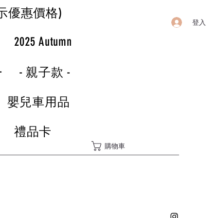
示優惠價格)
登入
r
2025 Autumn
-
- 親子款 -
嬰兒車用品
禮品卡
購物車