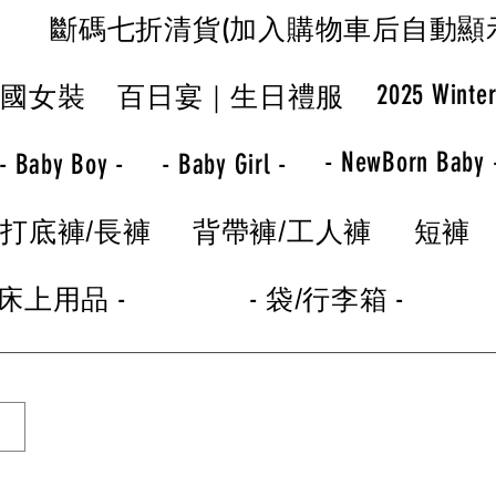
斷碼七折清貨(加入購物車后自動顯
2025 Winte
韓國女裝
百日宴｜生日禮服
- NewBorn Baby 
- Baby Boy -
- Baby Girl -
打底褲/長褲
背帶褲/工人褲
短褲
 床上用品 -
- 袋/行李箱 -