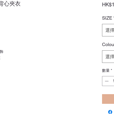
邊小背心夾衣
HK$1
SIZE
選
Colou
飾
選
款
數量
*