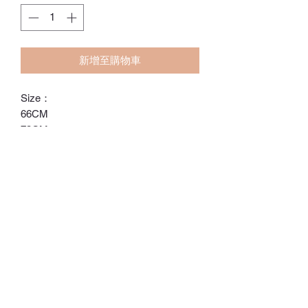
新增至購物車
Size：
66CM
73CM
80CM
90CM
ℂ𝕙𝕒𝕣𝕝𝕠𝕥𝕥𝕖.𝕊.ℍ𝕂
ℍ𝕠𝕟𝕘 𝕂𝕠𝕟𝕘 𝕆𝕟𝕝𝕚𝕟𝕖 𝕊𝕥𝕠𝕣𝕖
⚠️訂貨期為付款後14-28日
⚠️除非有標明，否則不包括所有配飾
⚠️請留意，所有貨品不設退換/退款