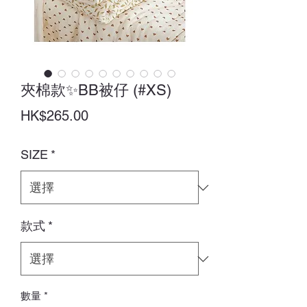
夾棉款✨BB被仔 (#XS)
價
HK$265.00
格
SIZE
*
款式
*
數量
*