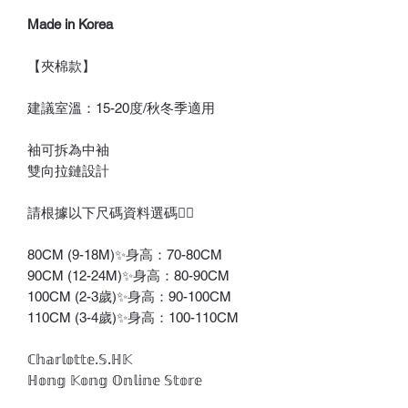
Made in Korea
【夾棉款】
建議室溫：15-20度/秋冬季適用
袖可拆為中袖
雙向拉鏈設計
請根據以下尺碼資料選碼👇🏻
80CM (9-18M)✨身高：70-80CM
90CM (12-24M)✨身高：80-90CM
100CM (2-3歲)✨身高：90-100CM
110CM (3-4歲)✨身高：100-110CM
ℂ𝕙𝕒𝕣𝕝𝕠𝕥𝕥𝕖.𝕊.ℍ𝕂
ℍ𝕠𝕟𝕘 𝕂𝕠𝕟𝕘 𝕆𝕟𝕝𝕚𝕟𝕖 𝕊𝕥𝕠𝕣𝕖