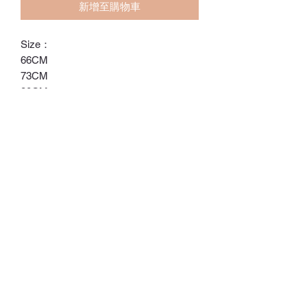
新增至購物車
Size：
66CM
73CM
80CM
90CM
ℂ𝕙𝕒𝕣𝕝𝕠𝕥𝕥𝕖.𝕊.ℍ𝕂
ℍ𝕠𝕟𝕘 𝕂𝕠𝕟𝕘 𝕆𝕟𝕝𝕚𝕟𝕖 𝕊𝕥𝕠𝕣𝕖
⚠️訂貨期為付款後14-28日
⚠️除非有標明，否則不包括所有配飾
⚠️請留意，所有貨品不設退換/退款
Whatsapp:
60502113