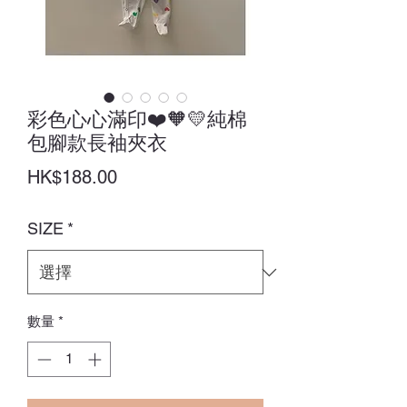
彩色心心滿印❤️🧡💛純棉
包腳款長袖夾衣
價
HK$188.00
格
SIZE
*
數量
*