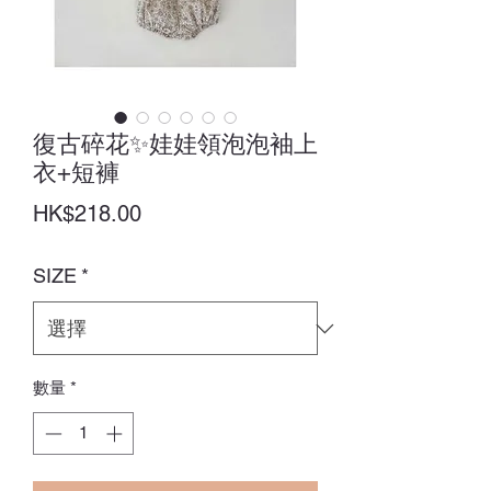
復古碎花✨娃娃領泡泡袖上
衣+短褲
價
HK$218.00
格
SIZE
*
數量
*