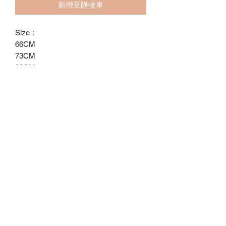
新增至購物車
Size：
66CM
73CM
80CM
90CM
ℂ𝕙𝕒𝕣𝕝𝕠𝕥𝕥𝕖.𝕊.ℍ𝕂
ℍ𝕠𝕟𝕘 𝕂𝕠𝕟𝕘 𝕆𝕟𝕝𝕚𝕟𝕖 𝕊𝕥𝕠𝕣𝕖
⚠️訂貨期為付款後14-28日
⚠️除非有標明，否則不包括所有配飾
⚠️請留意，所有貨品不設退換/退款
Whatsapp:
60502113