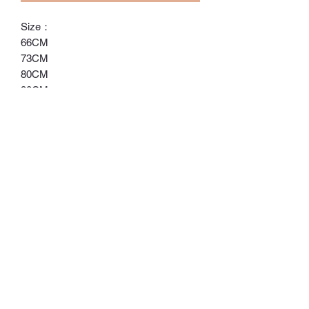
Size：
66CM
73CM
80CM
90CM
100CM
ℂ𝕙𝕒𝕣𝕝𝕠𝕥𝕥𝕖.𝕊.ℍ𝕂
ℍ𝕠𝕟𝕘 𝕂𝕠𝕟𝕘 𝕆𝕟𝕝𝕚𝕟𝕖 𝕊𝕥𝕠𝕣𝕖
⚠️訂貨期為付款後14-28日
⚠️除非有標明，否則不包括所有配飾
⚠️請留意，所有貨品不設退換/退款
Whatsapp:
60502113