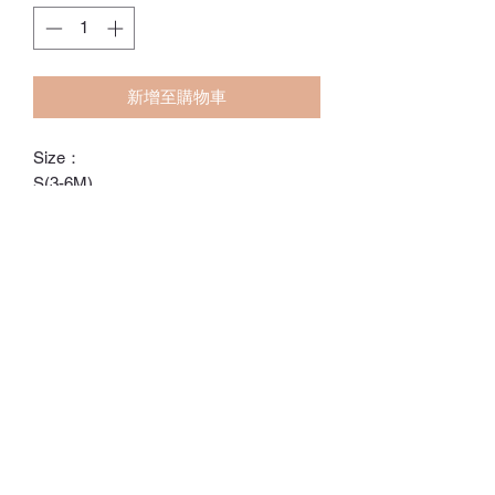
新增至購物車
Size：
S(3-6M)
M(6-12M)
L(12-18M)
ℂ𝕙𝕒𝕣𝕝𝕠𝕥𝕥𝕖.𝕊.ℍ𝕂
ℍ𝕠𝕟𝕘 𝕂𝕠𝕟𝕘 𝕆𝕟𝕝𝕚𝕟𝕖 𝕊𝕥𝕠𝕣𝕖
⚠️訂貨期為付款後14-28日
⚠️除非有標明，否則不包括所有配飾
⚠️請留意，所有貨品不設退換/退款
Whatsapp:
60502113