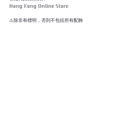
ℍ𝕠𝕟𝕘 𝕂𝕠𝕟𝕘 𝕆𝕟𝕝𝕚𝕟𝕖 𝕊𝕥𝕠𝕣𝕖
⚠️除非有標明，否則不包括所有配飾
🌟溫馨提示：按身高選擇尺寸
⚠️訂貨期為付款後7-21天
*請留意，所有貨品不設退換*
💎💵接受銀行轉賬/𝑷𝒂𝒚𝒎𝒆/𝑭𝑷𝑺/𝑨𝒍𝒊𝒑𝒂𝒚/
𝑾𝒆𝒄𝒉𝒂𝒕𝑷𝒂𝒚
📱 請注意貨品或會因光線/電話/電腦顯
示器不同而存在輕微色差(尤其留意韓國
款式因拍攝效果/後期製作相片偏沉，實
物與相片顏色不一)