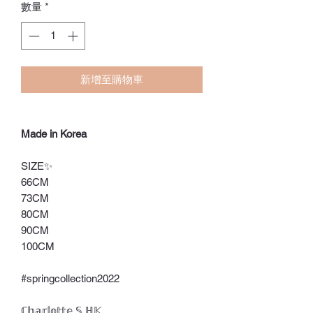
數量
*
新增至購物車
Made in Korea
SIZE✨
66CM
73CM
80CM
90CM
100CM
#springcollection2022
ℂ𝕙𝕒𝕣𝕝𝕠𝕥𝕥𝕖.𝕊.ℍ𝕂