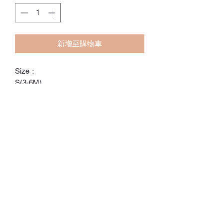
新增至購物車
Size：
S(3-6M)
M(6-12M)
L(12-18M)
ℂ𝕙𝕒𝕣𝕝𝕠𝕥𝕥𝕖.𝕊.ℍ𝕂
ℍ𝕠𝕟𝕘 𝕂𝕠𝕟𝕘 𝕆𝕟𝕝𝕚𝕟𝕖 𝕊𝕥𝕠𝕣𝕖
⚠️訂貨期為付款後14-28日
⚠️除非有標明，否則不包括所有配飾
⚠️請留意，所有貨品不設退換/退款
Whatsapp:
60502113