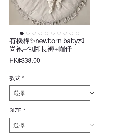
有機棉✨newborn baby和
尚袍+包腳長褲+帽仔
價
HK$338.00
格
款式
*
SIZE
*