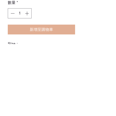
數量
*
新增至購物車
Size：
S(初生-2個月) 2-4kg
M(1-3個月) 3-6kg
ℂ𝕙𝕒𝕣𝕝𝕠𝕥𝕥𝕖.𝕊.ℍ𝕂
ℍ𝕠𝕟𝕘 𝕂𝕠𝕟𝕘 𝕆𝕟𝕝𝕚𝕟𝕖 𝕊𝕥𝕠𝕣𝕖
⚠️訂貨期為付款後14-28日
⚠️除非有標明，否則不包括所有配飾
⚠️請留意，所有貨品不設退換/退款
Whatsapp:
60502113