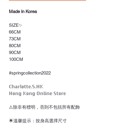
Made in Korea
SIZE✨
66CM
73CM
80CM
90CM
100CM
#springcollection2022
ℂ𝕙𝕒𝕣𝕝𝕠𝕥𝕥𝕖.𝕊.ℍ𝕂
ℍ𝕠𝕟𝕘 𝕂𝕠𝕟𝕘 𝕆𝕟𝕝𝕚𝕟𝕖 𝕊𝕥𝕠𝕣𝕖
⚠️除非有標明，否則不包括所有配飾
🌟溫馨提示：按身高選擇尺寸