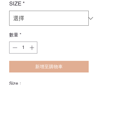
SIZE
*
數量
*
新增至購物車
Size：
73CM
80CM
90CM
100CM
ℂ𝕙𝕒𝕣𝕝𝕠𝕥𝕥𝕖.𝕊.ℍ𝕂
ℍ𝕠𝕟𝕘 𝕂𝕠𝕟𝕘 𝕆𝕟𝕝𝕚𝕟𝕖 𝕊𝕥𝕠𝕣𝕖
⚠️訂貨期為付款後14-28日