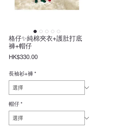
格仔✨純棉夾衣+護肚打底
褲+帽仔
價
HK$330.00
格
長袖衫+褲
*
帽仔
*