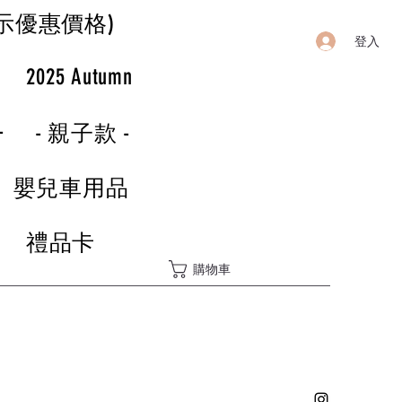
示優惠價格)
登入
r
2025 Autumn
-
- 親子款 -
嬰兒車用品
禮品卡
購物車