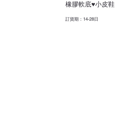
橡膠軟底♥小皮鞋
訂貨期：14-28日