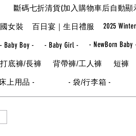
斷碼七折清貨(加入購物車后自動顯
2025 Winte
韓國女裝
百日宴｜生日禮服
- NewBorn Baby 
- Baby Boy -
- Baby Girl -
打底褲/長褲
背帶褲/工人褲
短褲
 床上用品 -
- 袋/行李箱 -