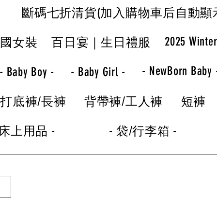
斷碼七折清貨(加入購物車后自動顯
2025 Winte
韓國女裝
百日宴｜生日禮服
- NewBorn Baby 
- Baby Boy -
- Baby Girl -
打底褲/長褲
背帶褲/工人褲
短褲
 床上用品 -
- 袋/行李箱 -