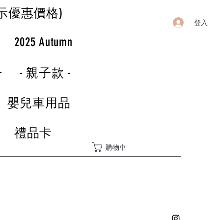
示優惠價格)
登入
r
2025 Autumn
-
- 親子款 -
嬰兒車用品
禮品卡
購物車