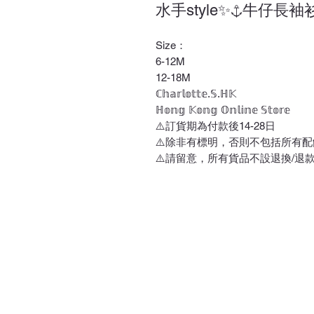
水手style✨⚓️牛仔長
Size：
6-12M
12-18M
ℂ𝕙𝕒𝕣𝕝𝕠𝕥𝕥𝕖.𝕊.ℍ𝕂
ℍ𝕠𝕟𝕘 𝕂𝕠𝕟𝕘 𝕆𝕟𝕝𝕚𝕟𝕖 𝕊𝕥𝕠𝕣𝕖
⚠️訂貨期為付款後14-28日
⚠️除非有標明，否則不包括所有配
⚠️請留意，所有貨品不設退換/退