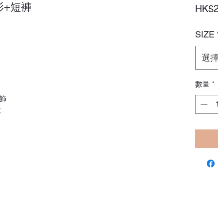
袖衫+短褲
HK$2
SIZE
選
數量
*
飾
款