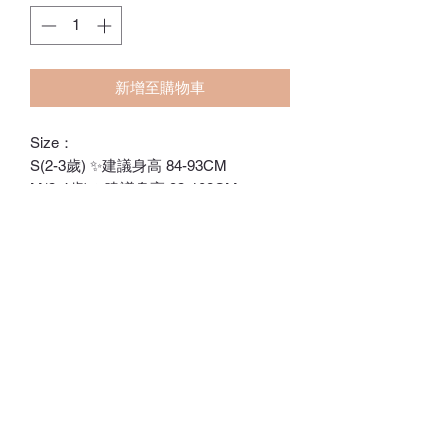
新增至購物車
Size：
S(2-3歲) ✨建議身高 84-93CM
M(3-4歲) ✨建議身高 93-102CM
L(4-5歲) ✨建議身高 102-111CM
XL(5-6歲) ✨建議身高 111-120CM
ℂ𝕙𝕒𝕣𝕝𝕠𝕥𝕥𝕖.𝕊.ℍ𝕂
ℍ𝕠𝕟𝕘 𝕂𝕠𝕟𝕘 𝕆𝕟𝕝𝕚𝕟𝕖 𝕊𝕥𝕠𝕣𝕖
⚠️訂貨期為付款後14-28日
⚠️除非有標明，否則不包括所有配飾
⚠️請留意，所有貨品不設退換/退款