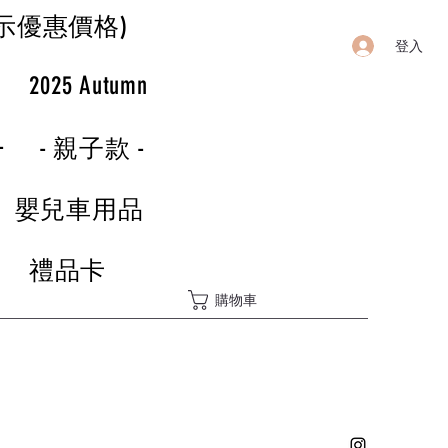
示優惠價格)
登入
r
2025 Autumn
-
- 親子款 -
嬰兒車用品
禮品卡
購物車