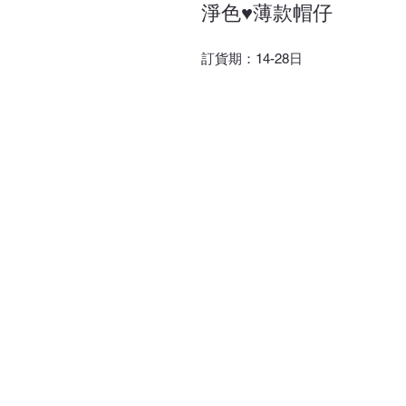
淨色♥薄款帽仔
訂貨期：14-28日