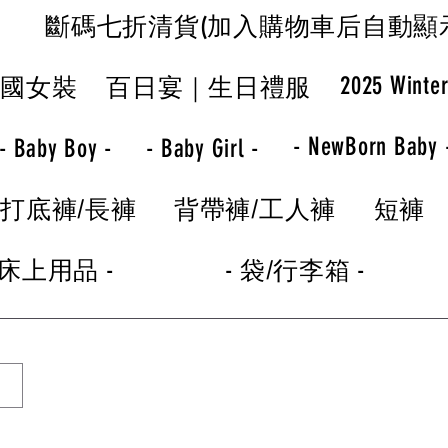
斷碼七折清貨(加入購物車后自動顯
2025 Winte
韓國女裝
百日宴｜生日禮服
- NewBorn Baby 
- Baby Boy -
- Baby Girl -
打底褲/長褲
背帶褲/工人褲
短褲
 床上用品 -
- 袋/行李箱 -