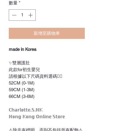
數量
*
新增至購物車
made in Korea
✨雙層護肚
此款for初生嬰兒
請根據以下尺碼資料選碼👇🏻
52CM (0-1M)
59CM (1-3M)
66CM (3-6M)
ℂ𝕙𝕒𝕣𝕝𝕠𝕥𝕥𝕖.𝕊.ℍ𝕂
ℍ𝕠𝕟𝕘 𝕂𝕠𝕟𝕘 𝕆𝕟𝕝𝕚𝕟𝕖 𝕊𝕥𝕠𝕣𝕖
⚠️除非有標明，否則不包括所有配飾⚠️