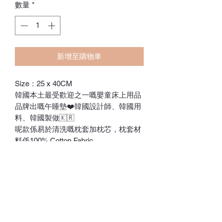
數量
*
新增至購物車
Size：25 x 40CM
韓國本土最受歡迎之一嘅嬰童床上用品
品牌出嘅午睡墊❤️韓國設計師、韓國用
料、韓國製做🇰🇷
呢款係易於清洗嘅枕套加枕芯，枕套材
料係100% Cotton Fabric
組合一：枕套+柔軟棉枕芯 (四季適用)
組組合二：枕套+吸汗網布枕芯(夏天/易
出汗嘅BB適用)
最後一張相show左枕頭厚度，上面係柔
軟棉枕芯厚度，下面係吸汗網布枕芯厚
度
ℂ𝕙𝕒𝕣𝕝𝕠𝕥𝕥𝕖.𝕊.ℍ𝕂