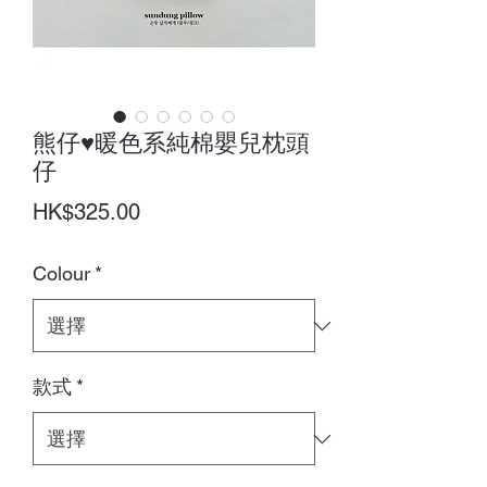
熊仔♥暖色系純棉嬰兒枕頭
仔
價
HK$325.00
格
Colour
*
款式
*