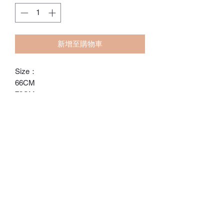
新增至購物車
Size：
66CM
73CM
80CM
90CM
ℂ𝕙𝕒𝕣𝕝𝕠𝕥𝕥𝕖.𝕊.ℍ𝕂
ℍ𝕠𝕟𝕘 𝕂𝕠𝕟𝕘 𝕆𝕟𝕝𝕚𝕟𝕖 𝕊𝕥𝕠𝕣𝕖
⚠️訂貨期為付款後14-28日
⚠️除非有標明，否則不包括所有配飾
⚠️請留意，所有貨品不設退換/退款