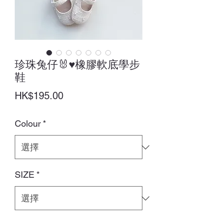
珍珠兔仔🐰♥橡膠軟底學步
鞋
價
HK$195.00
格
Colour
*
SIZE
*