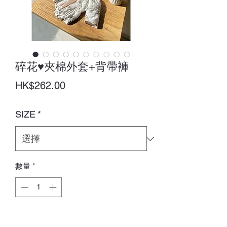
碎花♥夾棉外套+背帶褲
價
HK$262.00
格
SIZE
*
數量
*
新增至購物車