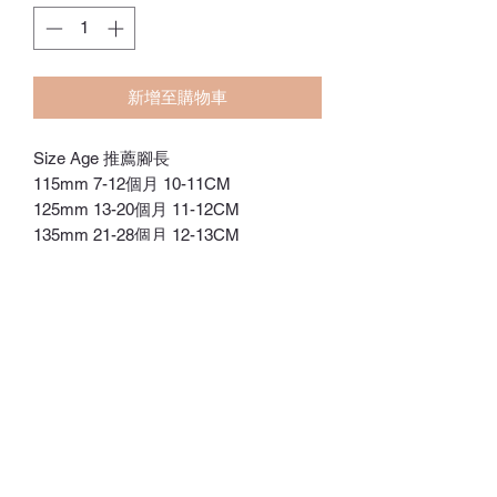
新增至購物車
Size Age 推薦腳長
115mm 7-12個月 10-11CM
125mm 13-20個月 11-12CM
135mm 21-28個月 12-13CM
✨TPE安全認證，作為用於嬰兒牙膠的
安全橡膠材料
✨柔軟度極高，獨特的鞋頭設計可以保
護寶寶脆弱的腳步，不會對軟骨造成壓
力
✨橡膠底和紗線時間有氣囊層，透氣性
極佳
訂貨期：14-28日