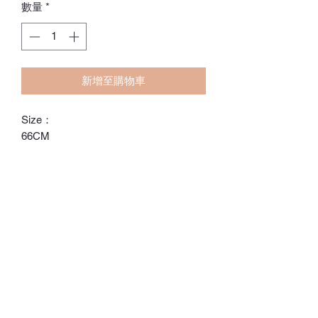
數量
*
新增至購物車
Size：
66CM
73CM
80CM
90CM
ℂ𝕙𝕒𝕣𝕝𝕠𝕥𝕥𝕖.𝕊.ℍ𝕂
ℍ𝕠𝕟𝕘 𝕂𝕠𝕟𝕘 𝕆𝕟𝕝𝕚𝕟𝕖 𝕊𝕥𝕠𝕣𝕖
⚠️訂貨期為付款後14-28日
⚠️除非有標明，否則不包括所有配飾
⚠️請留意，所有貨品不設退換/退款