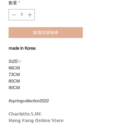
數量
*
新增至購物車
made in Korea
SIZE✨
66CM
73CM
80CM
90CM
#springcollection2022
ℂ𝕙𝕒𝕣𝕝𝕠𝕥𝕥𝕖.𝕊.ℍ𝕂
ℍ𝕠𝕟𝕘 𝕂𝕠𝕟𝕘 𝕆𝕟𝕝𝕚𝕟𝕖 𝕊𝕥𝕠𝕣𝕖