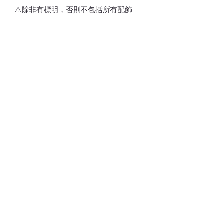
⚠️除非有標明，否則不包括所有配飾
🌟溫馨提示：按身高選擇尺寸
⚠️訂貨期為付款後7-21天
*請留意，所有貨品不設退換*
💎💵接受銀行轉賬/𝑷𝒂𝒚𝒎𝒆/𝑭𝑷𝑺/𝑨𝒍𝒊𝒑𝒂𝒚/
𝑾𝒆𝒄𝒉𝒂𝒕𝑷𝒂𝒚
📱 請注意貨品或會因光線/電話/電腦顯
示器不同而存在輕微色差(尤其留意韓國
款式因拍攝效果/後期製作相片偏沉，實
物與相片顏色不一)