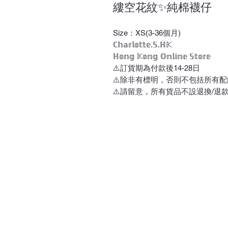
縷空花紋✨純棉襪仔
Size：XS(3-36個月)
ℂ𝕙𝕒𝕣𝕝𝕠𝕥𝕥𝕖.𝕊.ℍ𝕂
ℍ𝕠𝕟𝕘 𝕂𝕠𝕟𝕘 𝕆𝕟𝕝𝕚𝕟𝕖 𝕊𝕥𝕠𝕣𝕖
⚠️訂貨期為付款後14-28日
⚠️除非有標明，否則不包括所有配
⚠️請留意，所有貨品不設退換/退