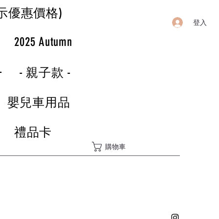
示優惠價格)
登入
r
2025 Autumn
-
- 親子款 -
嬰兒車用品
禮品卡
購物車