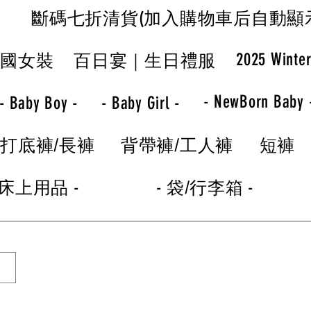
斷碼七折清貨(加入購物車后自動顯
2025 Winte
韓國女裝
百日宴｜生日禮服
- NewBorn Baby 
- Baby Boy -
- Baby Girl -
打底褲/長褲
背帶褲/工人褲
短褲
 床上用品 -
- 袋/行李箱 -