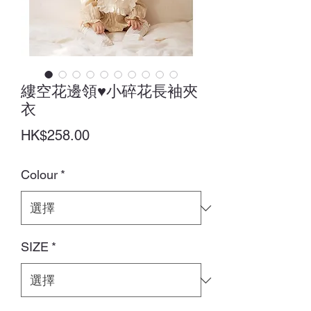
縷空花邊領♥小碎花長袖夾
衣
價
HK$258.00
格
Colour
*
SIZE
*