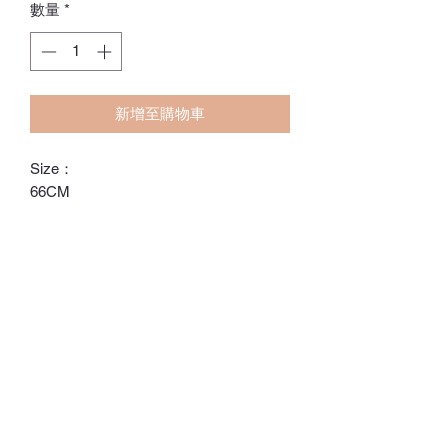
數量
*
新增至購物車
Size：
66CM
73CM
80CM
90CM
ℂ𝕙𝕒𝕣𝕝𝕠𝕥𝕥𝕖.𝕊.ℍ𝕂
ℍ𝕠𝕟𝕘 𝕂𝕠𝕟𝕘 𝕆𝕟𝕝𝕚𝕟𝕖 𝕊𝕥𝕠𝕣𝕖
⚠️訂貨期為付款後14-28日
⚠️除非有標明，否則不包括所有配飾
⚠️請留意，所有貨品不設退換/退款