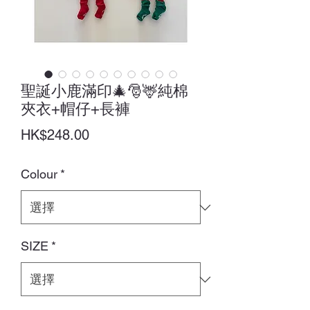
聖誕小鹿滿印🎄🎅🦌純棉
夾衣+帽仔+長褲
價
HK$248.00
格
Colour
*
SIZE
*