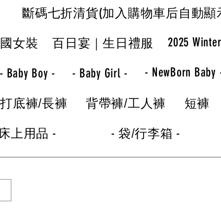
斷碼七折清貨(加入購物車后自動顯
2025 Winte
韓國女裝
百日宴｜生日禮服
- NewBorn Baby 
- Baby Boy -
- Baby Girl -
打底褲/長褲
背帶褲/工人褲
短褲
 床上用品 -
- 袋/行李箱 -