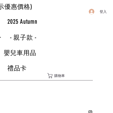
示優惠價格)
登入
r
2025 Autumn
-
- 親子款 -
嬰兒車用品
禮品卡
購物車