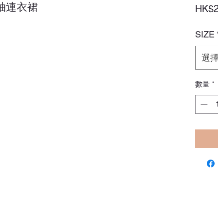
袖連衣裙
HK$2
SIZE
選
數量
*