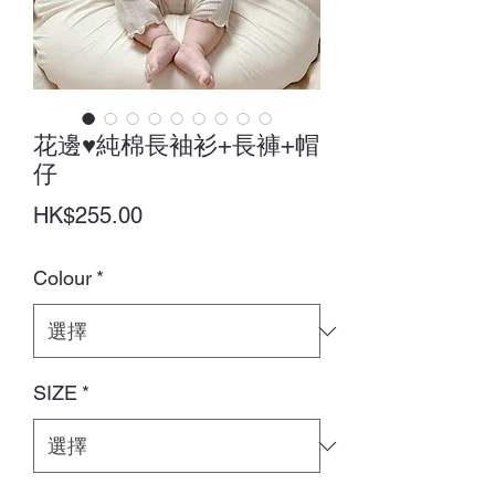
花邊♥純棉長袖衫+長褲+帽
仔
價
HK$255.00
格
Colour
*
SIZE
*