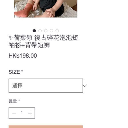
✨荷葉領 復古碎花泡泡短
袖衫+背帶短褲
價
HK$198.00
格
SIZE
*
數量
*