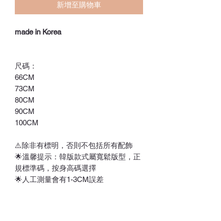
新增至購物車
made in Korea
尺碼：
66CM
73CM
80CM
90CM
100CM
⚠️除非有標明，否則不包括所有配飾
🌟溫馨提示：韓版款式屬寬鬆版型，正
規標準碼，按身高碼選擇
🌟人工測量會有1-3CM誤差
⚠️訂貨期為付款後7-21天