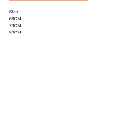
Size：
66CM
73CM
80CM
90CM
ℂ𝕙𝕒𝕣𝕝𝕠𝕥𝕥𝕖.𝕊.ℍ𝕂
ℍ𝕠𝕟𝕘 𝕂𝕠𝕟𝕘 𝕆𝕟𝕝𝕚𝕟𝕖 𝕊𝕥𝕠𝕣𝕖
⚠️訂貨期為付款後14-28日
⚠️除非有標明，否則不包括所有配飾
⚠️請留意，所有貨品不設退換/退款
Whatsapp:
60502113
©2022 by Charlotte S. Proudly created with Wix.com