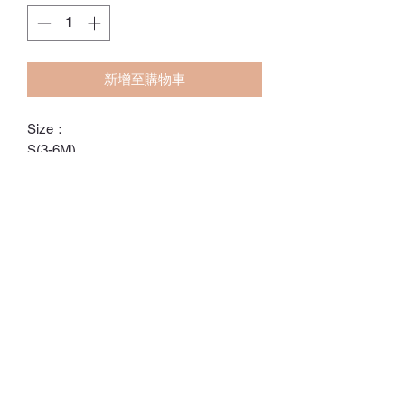
新增至購物車
Size：
S(3-6M)
M(6-12M)
L(12-18M)
ℂ𝕙𝕒𝕣𝕝𝕠𝕥𝕥𝕖.𝕊.ℍ𝕂
ℍ𝕠𝕟𝕘 𝕂𝕠𝕟𝕘 𝕆𝕟𝕝𝕚𝕟𝕖 𝕊𝕥𝕠𝕣𝕖
⚠️訂貨期為付款後14-28日
⚠️除非有標明，否則不包括所有配飾
⚠️請留意，所有貨品不設退換/退款
Whatsapp:
60502113