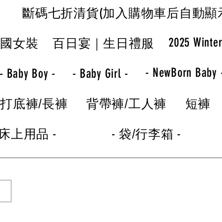
斷碼七折清貨(加入購物車后自動顯
2025 Winte
韓國女裝
百日宴｜生日禮服
- NewBorn Baby 
- Baby Boy -
- Baby Girl -
打底褲/長褲
背帶褲/工人褲
短褲
 床上用品 -
- 袋/行李箱 -