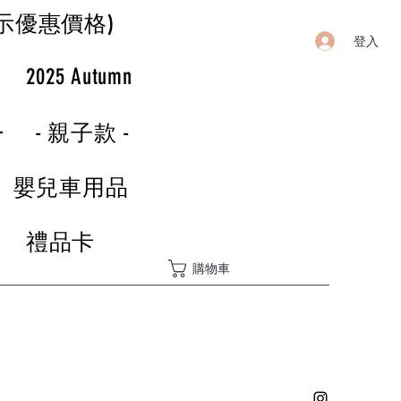
示優惠價格)
登入
r
2025 Autumn
-
- 親子款 -
嬰兒車用品
禮品卡
購物車