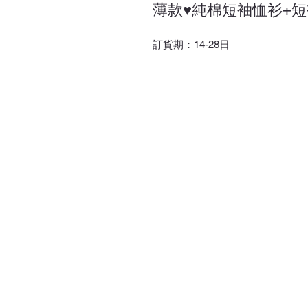
薄款♥純棉短袖恤衫+短
訂貨期：14-28日