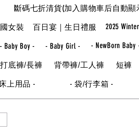
斷碼七折清貨(加入購物車后自動顯
2025 Winte
韓國女裝
百日宴｜生日禮服
- NewBorn Baby 
- Baby Boy -
- Baby Girl -
打底褲/長褲
背帶褲/工人褲
短褲
 床上用品 -
- 袋/行李箱 -