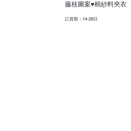
藤枝圖案♥棉紗料夾衣
訂貨期：14-28日