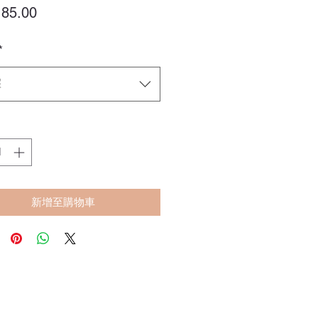
價
85.00
格
*
擇
新增至購物車