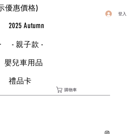
示優惠價格)
登入
r
2025 Autumn
-
- 親子款 -
嬰兒車用品
禮品卡
購物車