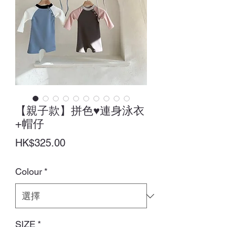
【親子款】拼色♥連身泳衣
+帽仔
價
HK$325.00
格
Colour
*
SIZE
*