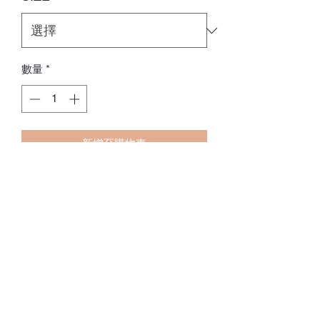
數量
*
新增至購物車
🔸泳衣係彈性布料🔸
Size 衣長 胸闊 建議體重
S(3-12個月) 42CM 20CM 5-10KG
M(1-2歲) 47CM 22CM 10-13KG
L(2-3歲) 52CM 24CM 13-16KG
訂貨期：14-28日