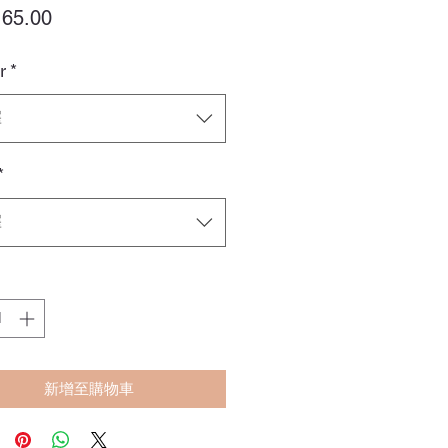
價
65.00
格
r
*
擇
*
擇
新增至購物車