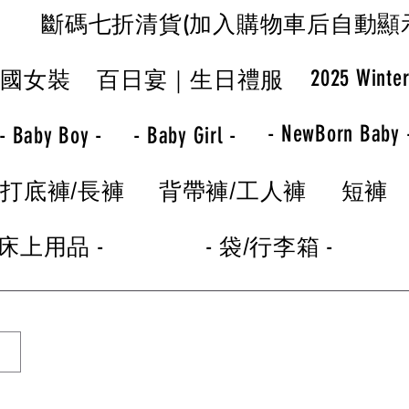
斷碼七折清貨(加入購物車后自動顯
2025 Winte
韓國女裝
百日宴｜生日禮服
- NewBorn Baby 
- Baby Boy -
- Baby Girl -
打底褲/長褲
背帶褲/工人褲
短褲
 床上用品 -
- 袋/行李箱 -