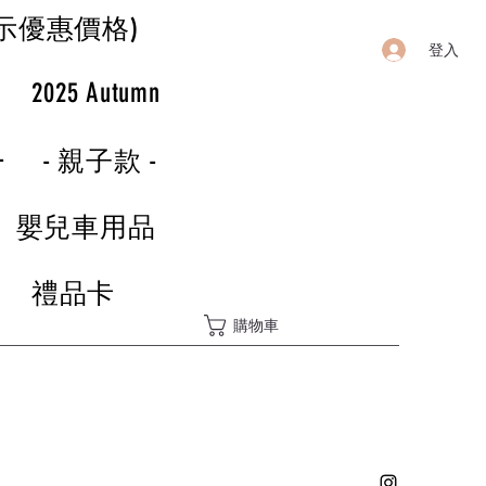
示優惠價格)
登入
r
2025 Autumn
-
- 親子款 -
嬰兒車用品
禮品卡
購物車