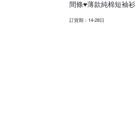
間條♥薄款純棉短袖衫
訂貨期：14-28日