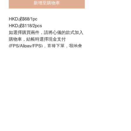
新增至購物車
HKD💰$68/1pc
HKD💰$118/2pcs
如選擇購買兩件，請將心儀的款式加入
購物車，結帳時選擇現金支付
(FPS/Alipay/FPS)，直接下單，我地會
儘快計算優惠價格後與你聯絡❤️
款式：熊仔，松鼠仔，兔仔
Size(充氣後)：
熊仔：41 x 36CM
兔仔：33 x 37CM
松鼠仔：36 x 35.5CM
訂貨期：5-7weeks
Whatsapp:
60502113