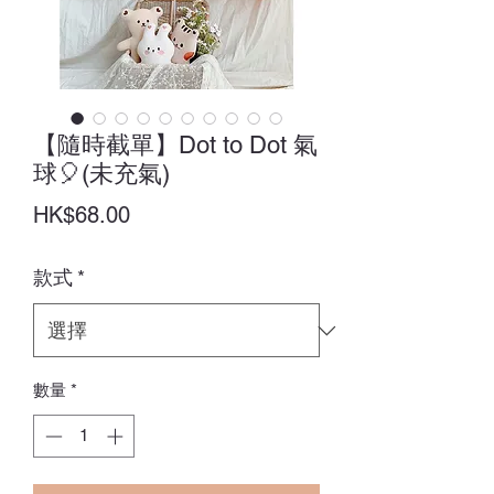
【隨時截單】Dot to Dot 氣
球🎈(未充氣)
價
HK$68.00
格
款式
*
數量
*