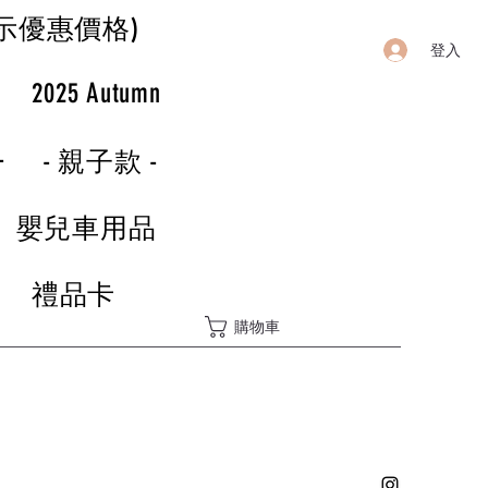
示優惠價格)
登入
r
2025 Autumn
-
- 親子款 -
嬰兒車用品
禮品卡
購物車