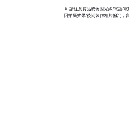
📱 請注意貨品或會因光線/電話
因拍攝效果/後期製作相片偏沉，