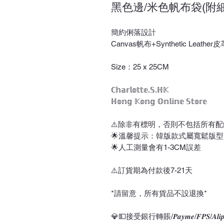
黑色邊/米色帆布袋(附細
簡約俐落設計
Canvas帆布+Synthetic Lea
Size：25 x 25CM
ℂ𝕙𝕒𝕣𝕝𝕠𝕥𝕥𝕖.𝕊.ℍ𝕂
ℍ𝕠𝕟𝕘 𝕂𝕠𝕟𝕘 𝕆𝕟𝕝𝕚𝕟𝕖 𝕊𝕥𝕠𝕣𝕖
⚠️除非有標明，否則不包括所有配
🌟溫馨提示：韓版款式屬寬鬆版
🌟人工測量會有1-3CM誤差
⚠️訂貨期為付款後7-21天
*請留意，所有貨品不設退換*
💎💵接受銀行轉賬/𝑷𝒂𝒚𝒎𝒆/𝑭𝑷𝑺/𝑨𝒍𝒊𝒑𝒂𝒚/