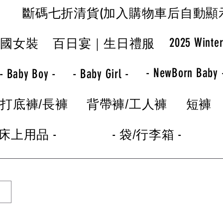
斷碼七折清貨(加入購物車后自動顯
2025 Winte
韓國女裝
百日宴｜生日禮服
- NewBorn Baby 
- Baby Boy -
- Baby Girl -
打底褲/長褲
背帶褲/工人褲
短褲
 床上用品 -
- 袋/行李箱 -