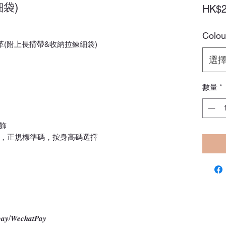
袋)
HK$2
Colou
ther皮革(附上長揹帶&收納拉鍊細袋)
選
數量
*
飾
型，正規標準碼，按身高碼選擇
𝑾𝒆𝒄𝒉𝒂𝒕𝑷𝒂𝒚