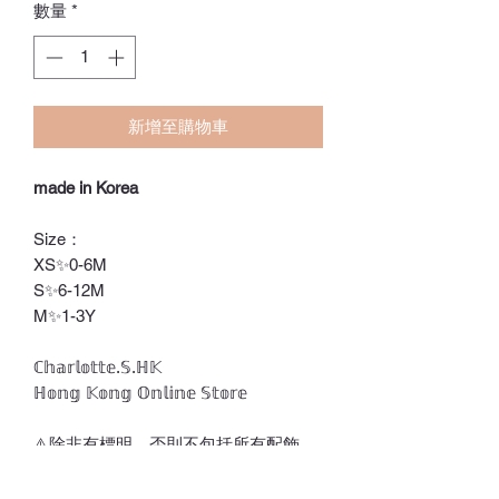
數量
*
新增至購物車
made in Korea
Size：
XS✨0-6M
S✨6-12M
M✨1-3Y
ℂ𝕙𝕒𝕣𝕝𝕠𝕥𝕥𝕖.𝕊.ℍ𝕂
ℍ𝕠𝕟𝕘 𝕂𝕠𝕟𝕘 𝕆𝕟𝕝𝕚𝕟𝕖 𝕊𝕥𝕠𝕣𝕖
⚠️除非有標明，否則不包括所有配飾
⚠️訂貨期為付款後7-21天