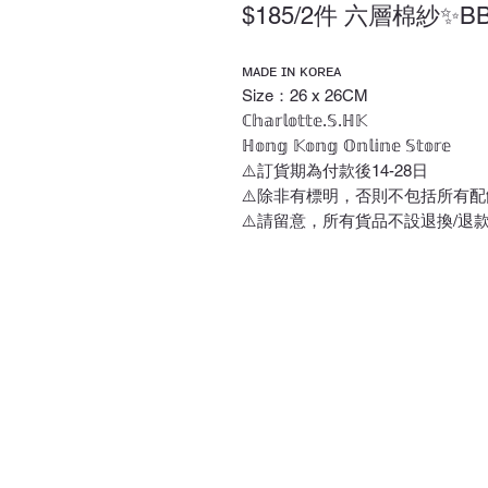
$185/2件 六層棉紗✨
ᴍᴀᴅᴇ ɪɴ ᴋᴏʀᴇᴀ
Size：26 x 26CM
ℂ𝕙𝕒𝕣𝕝𝕠𝕥𝕥𝕖.𝕊.ℍ𝕂
ℍ𝕠𝕟𝕘 𝕂𝕠𝕟𝕘 𝕆𝕟𝕝𝕚𝕟𝕖 𝕊𝕥𝕠𝕣𝕖
⚠️訂貨期為付款後14-28日
⚠️除非有標明，否則不包括所有配
⚠️請留意，所有貨品不設退換/退