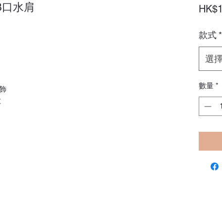
BB口水肩
HK$1
款式
*
選
數量
*
飾
款