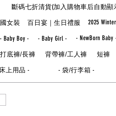
斷碼七折清貨(加入購物車后自動顯
2025 Winte
韓國女裝
百日宴｜生日禮服
- NewBorn Baby 
- Baby Boy -
- Baby Girl -
打底褲/長褲
背帶褲/工人褲
短褲
 床上用品 -
- 袋/行李箱 -