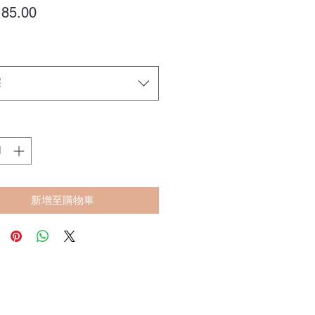
價
85.00
格
擇
新增至購物車