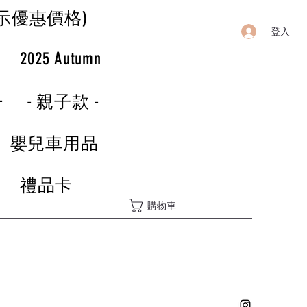
示優惠價格)
登入
r
2025 Autumn
-
- 親子款 -
嬰兒車用品
禮品卡
購物車