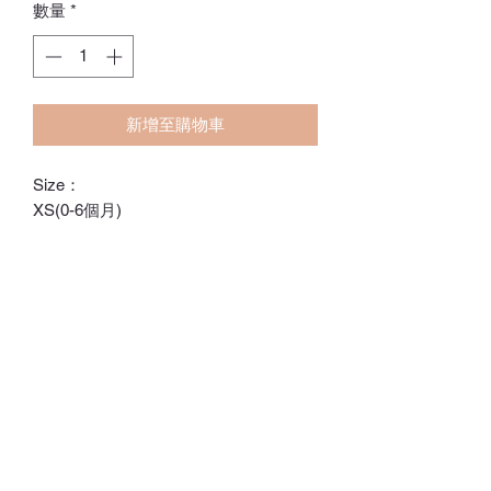
數量
*
新增至購物車
Size：
XS(0-6個月)
S(6-12個月)
M(1-3歲)
L(3-5歲)
ℂ𝕙𝕒𝕣𝕝𝕠𝕥𝕥𝕖.𝕊.ℍ𝕂
ℍ𝕠𝕟𝕘 𝕂𝕠𝕟𝕘 𝕆𝕟𝕝𝕚𝕟𝕖 𝕊𝕥𝕠𝕣𝕖
⚠️訂貨期為付款後14-28日
⚠️除非有標明，否則不包括所有配飾
⚠️請留意，所有貨品不設退換/退款