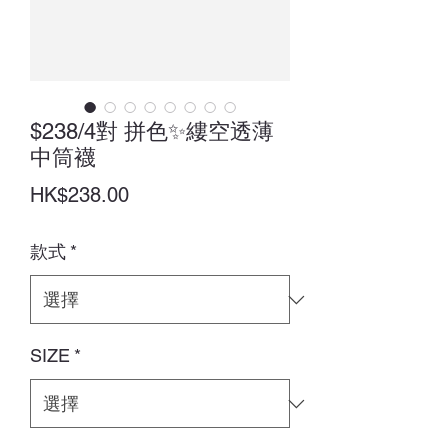
$238/4對 拼色✨縷空透薄
中筒襪
價
HK$238.00
格
款式
*
SIZE
*